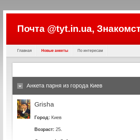
Почта @tyt.in.ua, Знакомс
Главная
Новые анкеты
По интересам
Анкета парня из города Киев
Grisha
Город:
Киев
Возраст:
25.