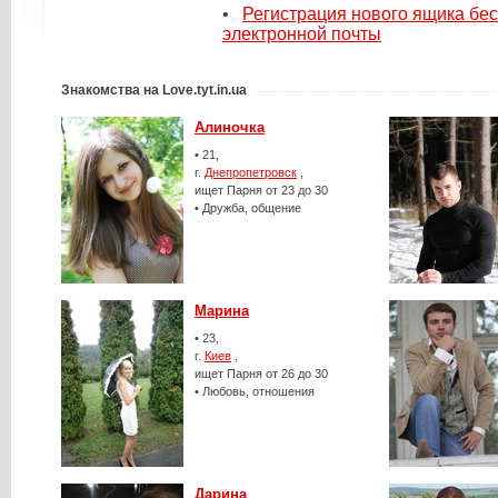
•
Регистрация нового ящика бе
электронной почты
Знакомства на Love.tyt.in.ua
Алиночка
• 21,
г.
Днепропетровск
,
ищет Парня от 23 до 30
• Дружба, общение
Марина
• 23,
г.
Киев
,
ищет Парня от 26 до 30
• Любовь, отношения
Дарина