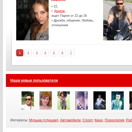
• 22,
г.
Донецк
,
ищет Парня от 22 до 26
• Дружба, общение; Любовь,
отношения
1
2
3
4
5
6
7
Наши новые пользователи
Интересы:
Музыка (слушаю)
,
Автомобили
,
Спорт
,
Кино
,
Психология
,
Раб