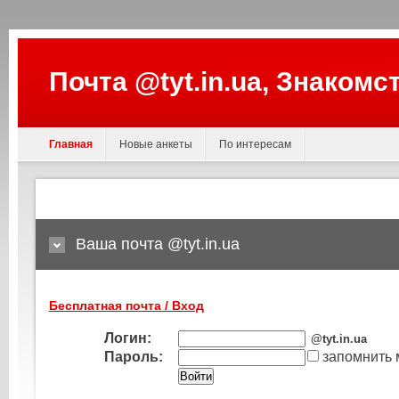
Почта @tyt.in.ua, Знакомс
Главная
Новые анкеты
По интересам
Ваша почта @tyt.in.ua
Бесплатная почта / Вход
Логин:
@tyt.in.ua
Пароль:
запомнить 