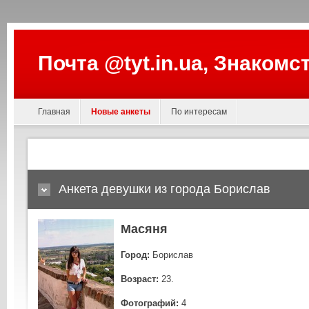
Почта @tyt.in.ua, Знакомс
Главная
Новые анкеты
По интересам
Анкета девушки из города Борислав
Масяня
Город:
Борислав
Возраст:
23.
Фотографий:
4