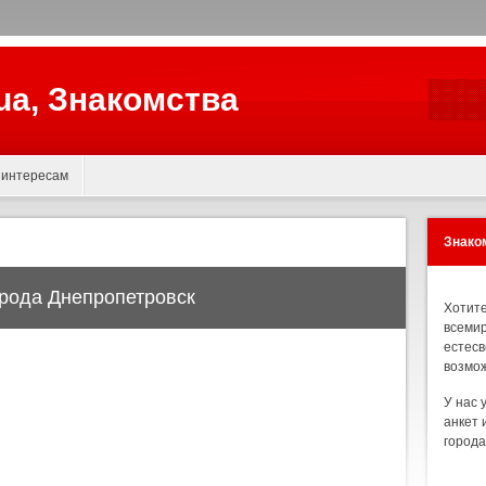
.ua, Знакомства
 интересам
Знаком
орода Днепропетровск
Хотите
всемир
естесв
возмож
У нас 
анкет 
города