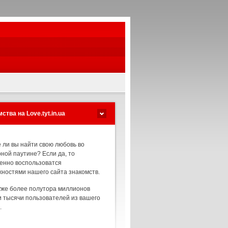
ства на Love.tyt.in.ua
 ли вы найти свою любовь во
ной паутине? Если да, то
енно воспользоватся
ностями нашего сайта знакомств.
уже более полутора миллионов
и тысячи пользователей из вашего
.