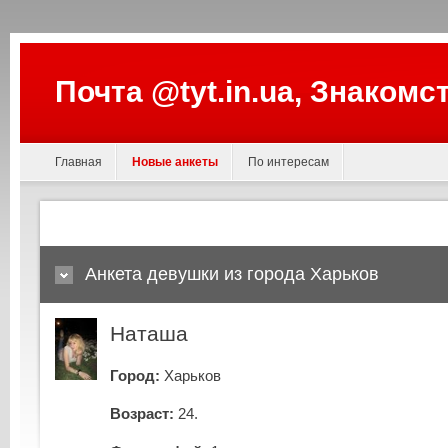
Почта @tyt.in.ua, Знакомс
Главная
Новые анкеты
По интересам
Анкета девушки из города Харьков
Наташа
Город:
Харьков
Возраст:
24.