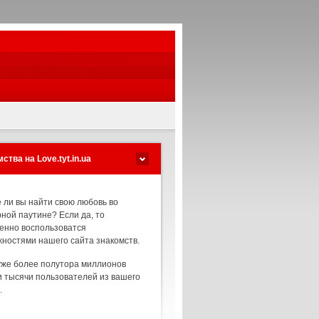
ства на Love.tyt.in.ua
 ли вы найти свою любовь во
ной паутине? Если да, то
енно воспользоватся
ностями нашего сайта знакомств.
уже более полутора миллионов
и тысячи пользователей из вашего
.