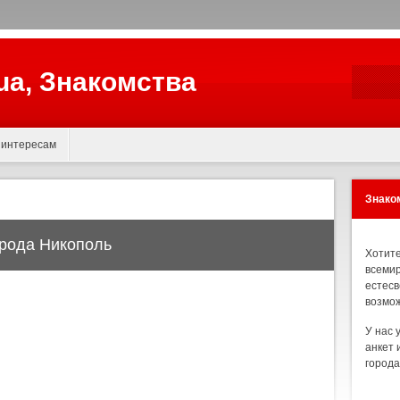
.ua, Знакомства
 интересам
Знаком
орода Никополь
Хотите
всемир
естесв
возмож
У нас 
анкет 
города