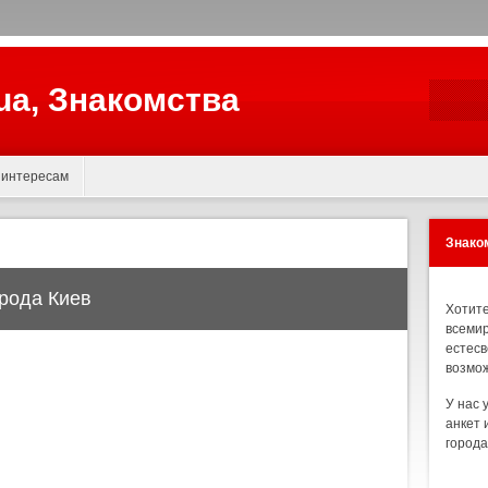
.ua, Знакомства
 интересам
Знаком
орода Киев
Хотите
всемир
естесв
возмож
У нас 
анкет 
города