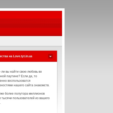
ства на Love.tyt.in.ua
 ли вы найти свою любовь во
ной паутине? Если да, то
енно воспользоватся
ностями нашего сайта знакомств.
уже более полутора миллионов
и тысячи пользователей из вашего
.