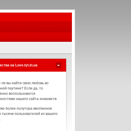
ства на Love.tyt.in.ua
 ли вы найти свою любовь во
ной паутине? Если да, то
енно воспользоватся
ностями нашего сайта знакомств.
уже более полутора миллионов
и тысячи пользователей из вашего
.