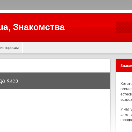
.ua, Знакомства
 интересам
Знаком
да Киев
Хотите
всемир
естесв
возмож
У нас 
анкет 
города