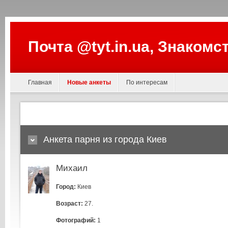
Почта @tyt.in.ua, Знакомс
Главная
Новые анкеты
По интересам
Анкета парня из города Киев
Михаил
Город:
Киев
Возраст:
27.
Фотографий:
1