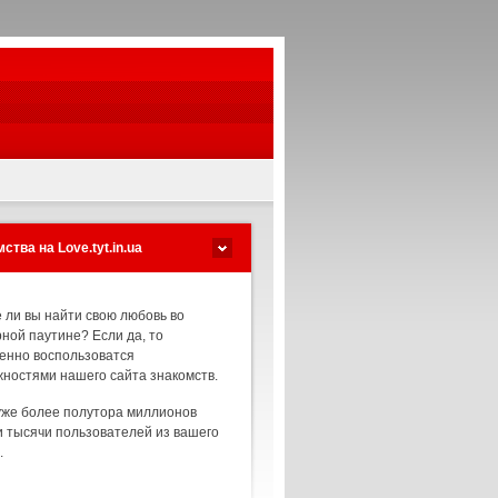
ства на Love.tyt.in.ua
 ли вы найти свою любовь во
ной паутине? Если да, то
енно воспользоватся
ностями нашего сайта знакомств.
уже более полутора миллионов
и тысячи пользователей из вашего
.