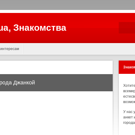
.ua, Знакомства
 интересам
Знаком
орода Джанкой
Хотите
всемир
естесв
возмож
У нас 
анкет 
города