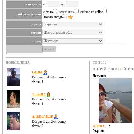
от
до
в возрасте
с фото
новые лица
сейчас на сайте
отобрать только
Только звезды
страна
регион
город
НОВЫЕ ЛИЦА
ТОП 100
ВСЕ РЕЙТИНГИ
|
РЕЙТИН
САША
Девушки
Возраст: 31, Житомир
Фото: 1
УЛЬЯНА
Возраст: 29, Житомир
Фото: 1
АЛЕКСАНДР
Возраст: 23, Житомир
Фото: 0
, 32
АЛЕНА
Украина