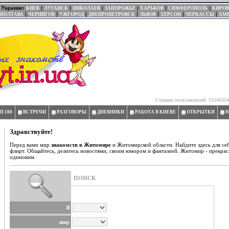
Украине:
|
|
|
|
|
|
КИЕВ
ЛУГАНСК
НИКОЛАЕВ
ЗАПОРОЖЬЕ
ХАРЬКОВ
СИМФЕРОПОЛЬ
КИРОВ
|
|
|
|
|
|
|
ПОЛТАВА
ЧЕРНИГОВ
УЖГОРОД
ДНЕПРОПЕТРОВСК
ЛЬВОВ
ХЕРСОН
ЧЕРКАССЫ
ХМ
Страниц пользователей: 15546354 
П 100
ВСТРЕЧИ
РАЗГОВОРЫ
ДНЕВНИКИ
РАБОТА В КИЕВЕ
ОТКРЫТКИ
Ю
Здравствуйте!
Перед вами мир
знакомств в Житомире
и Житомирской области. Найдите здесь для се
флирт. Общайтесь, делитесь новостями, своим юмором и фантазией. Житомир - прекрас
одиноким.
ПОИСК
Я
ищу