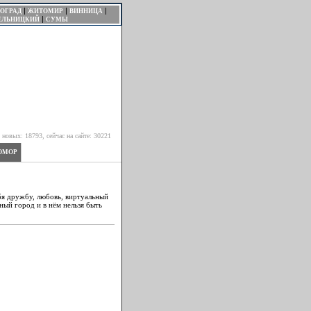
|
|
|
ОГРАД
ЖИТОМИР
ВИННИЦА
|
ЕЛЬНИЦКИЙ
СУМЫ
новых: 18793, сейчас на сайте: 30221
МОР
бя дружбу, любовь, виртуальный
ный город и в нём нельзя быть